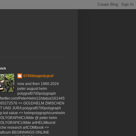
mich
0700blogpolygraf
now and then 1980-2024
peter august helm
polygraf0700polygraph
//twitter.com/PeterHelm12/status/161445
365272576 <> GO1DHELM ZWISCHEN
 UND JURA polygraf0700polygraph
xp kst value <> helmpolygraphicumhelm
OLYGRAPHICUMde @ peter helm
OLYGRAFICUMde artHELMkunst
rche research artCOMbook <>
raficum BEGINNINGS ONLINE