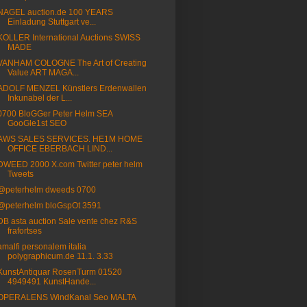
NAGEL auction.de 100 YEARS
Einladung Stuttgart ve...
KOLLER International Auctions SWISS
MADE
VANHAM COLOGNE The Art of Creating
Value ART MAGA...
ADOLF MENZEL Künstlers Erdenwallen
Inkunabel der L...
0700 BloGGer Peter Helm SEA
GooGle1st SEO
AWS SALES SERVICES. HE1M HOME
OFFICE EBERBACH LIND...
DWEED 2000 X.com Twitter peter helm
Tweets
@peterhelm dweeds 0700
@peterhelm bloGspOt 3591
DB asta auction Sale vente chez R&S
frafortses
amalfi personalem italia
polygraphicum.de 11.1. 3.33
KunstAntiquar RosenTurm 01520
4949491 KunstHande...
OPERALENS WindKanal Seo MALTA