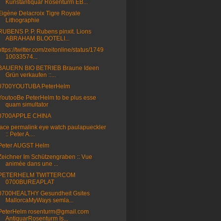
Kunstantiquar Rosenturm EB...
Eigène Delacroix Tigre Royale
Lithographie
RUBENS P. P. Rubens pinxit. Lions
ABRAHAM BLOOTELI...
https://twitter.com/zeitonline/status/1749
10033574...
BAUERN BIO BETRIEB Braune Ideen
Grün verkaufen ::...
0700YOUTUBA PeterHelm
YoutooBe PeterHelm to be plus esse
quam simultator
0700APPLE CHINA
face permalink eye watch paulapueckler
:: Peter A....
Peter AUGST Helm
Zeichner Im Schützengraben :: Vue
animée dans une ...
PETERHELM TWITTERCOM
0700BUREAPLAT
0700HEALTHY Gesundheit Gsites
MallorcaMyWays semla...
PeterHelm rosenturm@gmail.com
AntiquarRosenturm Is...