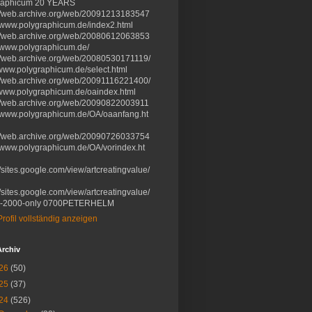
raphicum 20 YEARS
://web.archive.org/web/20091213183547
//www.polygraphicum.de/index2.html
://web.archive.org/web/20080612063853
//www.polygraphicum.de/
://web.archive.org/web/20080530171119/
/www.polygraphicum.de/select.html
://web.archive.org/web/20091116221400/
//www.polygraphicum.de/oaindex.html
://web.archive.org/web/20090822003911
://www.polygraphicum.de/OA/oaanfang.ht
://web.archive.org/web/20090726033754
//www.polygraphicum.de/OA/vorindex.ht
//sites.google.com/view/artcreatingvalue/
//sites.google.com/view/artcreatingvalue/
e-2000-only 0700PETERHELM
rofil vollständig anzeigen
Archiv
26
(50)
25
(37)
24
(526)