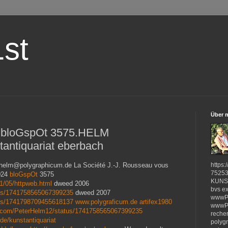
st
Über 
 bloGspOt 3575.HELM
tiquariat eberbach
helm@polygraphicum.de La Société J.-J. Rousseau vous
https:
7525
2024
bloGspOt
3575
KUNST
1/05/httpweb.html
dweed 2006
bvs e
atus/1741758565067399235
dweed 2007
wwwP
atus/1741798709455618137
www.polygraficum.de
artifex1980
wwwP
ter.com/PeterHelm12/status/1741758565067399235
reche
dde/kunstantiquariat
polyg