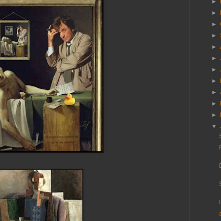
►
►
►
►
►
►
►
►
►
►
►
▼