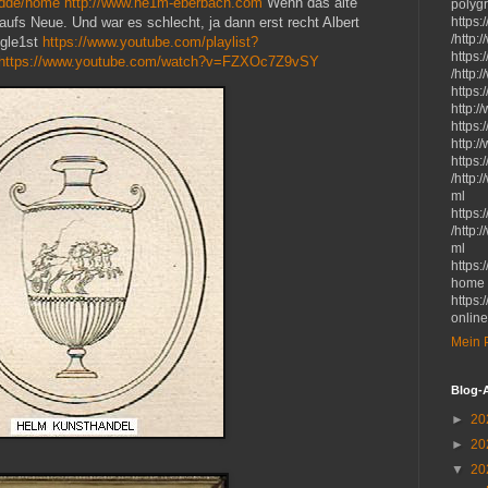
ardde/home
http://www.he1m-eberbach.com
Wenn das alte
polyg
 aufs Neue. Und war es schlecht, ja dann erst recht Albert
https
/http:
ogle1st
https://www.youtube.com/playlist?
https
https://www.youtube.com/watch?v=FZXOc7Z9vSY
/http:
https
http:/
https
http:
https
/http
ml
https
/http:
ml
https:
home
https:
onlin
Mein P
Blog-
►
20
►
20
▼
20