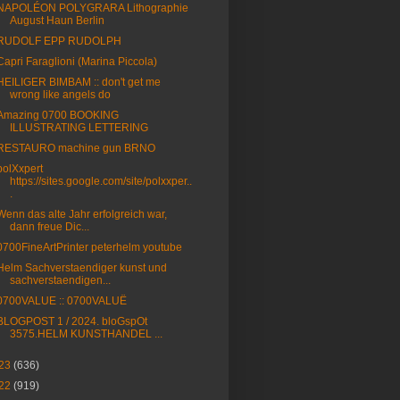
NAPOLÉON POLYGRARA Lithographie
August Haun Berlin
RUDOLF EPP RUDOLPH
Capri Faraglioni (Marina Piccola)
HEILIGER BIMBAM :: don't get me
wrong like angels do
Amazing 0700 BOOKING
ILLUSTRATING LETTERING
RESTAURO machine gun BRNO
polXxpert
https://sites.google.com/site/polxxper..
.
Wenn das alte Jahr erfolgreich war,
dann freue Dic...
0700FineArtPrinter peterhelm youtube
Helm Sachverstaendiger kunst und
sachverstaendigen...
0700VALUE :: 0700VALUË
BLOGPOST 1 / 2024. bloGspOt
3575.HELM KUNSTHANDEL ...
23
(636)
22
(919)