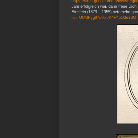
https://sites.google.com/view/sturg
Jahr erfolgreich war, dann freue Dich
Einstein (1879 – 1955) peterhelm go
list=UUMFyg97c9olJK4R45Q3eY3Q