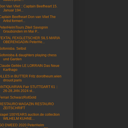
Don Van Vliet :: Captain Beefheart 15.
Januar 194...
Captain Beefheart Don van Vliet The
Artist formerl...
PeterHelmTours Ziteil Savognin
Graubünden im Mai P...
FEXTAL FEXGLETSCHER SILS MARIA
OBERENGADIN PeterHe...
Sofonisba. Selbst
Sofonisba & daughters playing chess
und Garden
Claude Gellée LE LORRAIN Das Neue
Karthago
ALLES in BUTTER Fritz dorotheum.wien
drouot.paris
ANTIQUARIAN Fair STUTTGART 61 ::
26-28.JAN 2024 st...
Ferrari SchwarzRotGold
RESTAURO MAGAZIN RESTAURO
ZEITSCHRIFT
Nagel 100YEARS auction.de collection
WILHELM KUHNE...
GO DWEED 2020 PeterHelm