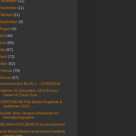
Dezember
(32)
November
(11)
Oktober
(11)
September
(3)
August
(4)
Juli
(46)
Juni
(83)
Mai
(67)
April
(72)
März
(62)
Februar
(78)
Januar
(57)
SchwanenSee BLOG 1 :: 01FEB2024
Palermo 31.Decembre 1823 Échecs
Game of Chess Scac...
DOROTHEUM Fritz Blädel Angebote &
Auktionen 2023 ...
Société Jean-Jacques Rousseau An
helm@polygraphic...
HELMvonSTOLZENECK by proudcorner
aced faced placed raced traced banking
values pete...