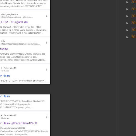
►
20
►
20
►
20
►
20
►
20
►
20