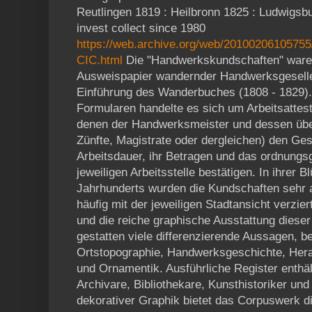
Reutlingen 1819 : Heilbronn 1825 : Ludwigsb
invest collect since 1980
https://web.archive.org/web/20100206105755
CIC.html
Die "Handwerkskundschaften" waren
Ausweispapier wandernder Handwerksgesellen
Einführung des Wanderbuches (1808 - 1829).
Formularen handelte es sich um Arbeitsattest
denen der Handwerksmeister und dessen übe
Zünfte, Magistrate oder dergleichen) den Gese
Arbeitsdauer, ihr Betragen und das ordnung
jeweiligen Arbeitsstelle bestätigen. In ihrer B
Jahrhunderts wurden die Kundschaften sehr 
häufig mit der jeweiligen Stadtansicht verzier
und die reiche graphische Ausstattung dieser
gestatten viele differenzierende Aussagen, be
Ortstopographie, Handwerksgeschichte, Heral
und Ornamentik. Ausführliche Register enthäl
Archivare, Bibliothekare, Kunsthistoriker un
dekorativer Graphik bietet das Corpuswerk die