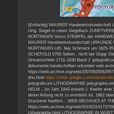
(Einfarbig) MAURER Handwerkskundscha
Orig. Siegel in rotem Siegellack ZUNFT
NÜRTINGEN Verso STEMPEL der HAND
MAURER Handwerkskundschaft URKUND
NÜRTINGEN Lith. bey Schmack um 1825-35 Man
SCHEFOLD 5765 Selten , nicht bei Stopp '
Di
Ortsansichten
1731-1830 Band 1' polygrafic
dokumente handschriften urkunden web arch
https://web.archive.org/web/20070825082957
dhu.html
https://sites.google.com/site/artco
polygraficum LITHOGRAPHIE polygraphic
HELM ...Im Jahr 1840 erwarb J. Keefer eine
deren Anfang nicht zu ermitteln ist. 1862 ü
Druckerei Keefers... WEB ARCHIVES AT T
https://web.archive.org/web/20100315173729
Lithographie.html LITHOGRAPHIE IN WÜR