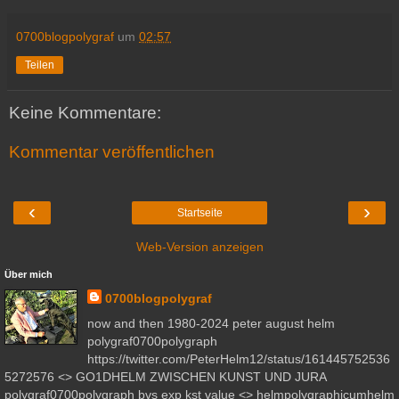
0700blogpolygraf
um
02:57
Teilen
Keine Kommentare:
Kommentar veröffentlichen
‹
›
Startseite
Web-Version anzeigen
Über mich
0700blogpolygraf
now and then 1980-2024 peter august helm
polygraf0700polygraph
https://twitter.com/PeterHelm12/status/161445752536
5272576 <> GO1DHELM ZWISCHEN KUNST UND JURA
polygraf0700polygraph bvs exp kst value <> helmpolygraphicumhelm